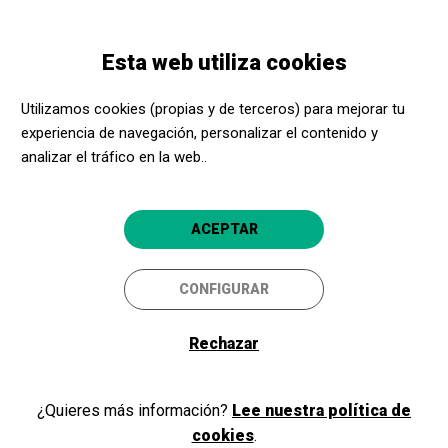
Pasar
Skip
Toggle
al
to
ESPAÑOL
navigation
contenido
main
Esta web utiliza cookies
principal
navigation
Programación
Olarien erakustaldia eta makineria martxan jartzea
Utilizamos cookies (propias y de terceros) para mejorar tu
experiencia de navegación, personalizar el contenido y
analizar el tráfico en la web..
Olarien erakustaldia eta
makineria martxan jartzea
ACEPTAR
Muskiz
Ferrería de El Pobal
CONFIGURAR
Rechazar
¿Quieres más información?
Lee nuestra política de
cookies
.