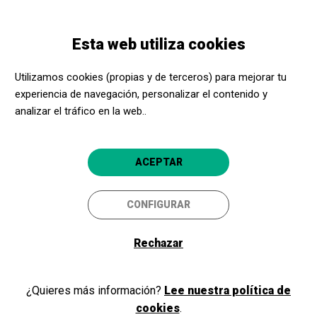
Pasar
Skip
Toggle
al
to
ESPAÑOL
navigation
contenido
main
Esta web utiliza cookies
principal
navigation
Programación
NON SOLUM
Utilizamos cookies (propias y de terceros) para mejorar tu
experiencia de navegación, personalizar el contenido y
NON SOLUM
analizar el tráfico en la web..
SERGI LÓPEZ
Blanes
Teatre de Blanes
ACEPTAR
CONFIGURAR
Rechazar
¿Quieres más información?
Lee nuestra política de
cookies
.