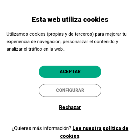
Pasar
Skip
Toggle
al
to
ESPAÑOL
navigation
contenido
main
Esta web utiliza cookies
principal
navigation
Programación
Homenatge a Williams i Zimmer
Utilizamos cookies (propias y de terceros) para mejorar tu
experiencia de navegación, personalizar el contenido y
Homenatge a Williams i
analizar el tráfico en la web..
Zimmer
Orquestra Simfònica del Vallès
ACEPTAR
Barcelona
Palau de la Música Catalana
CONFIGURAR
5
Rechazar
¿Quieres más información?
Lee nuestra política de
cookies
.