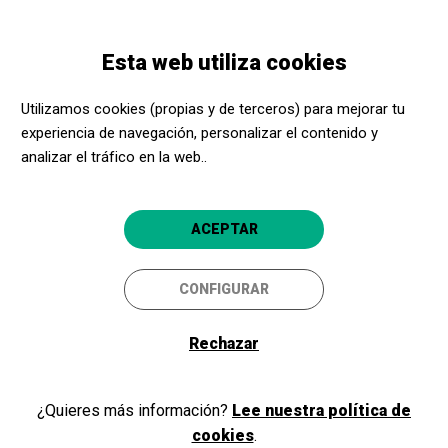
Pasar
Skip
Toggle
al
to
ESPAÑOL
navigation
contenido
main
Esta web utiliza cookies
principal
navigation
Programación
Requiem de Mozart
Utilizamos cookies (propias y de terceros) para mejorar tu
experiencia de navegación, personalizar el contenido y
Requiem de Mozart
analizar el tráfico en la web..
Orquestra Simfònica del Vallès, Cor
Madrigal i Dani Espasa
ACEPTAR
Barcelona
Palau de la Música Catalana
CONFIGURAR
5
Rechazar
26/10/2025
Domingo
HORARIO
SESIONES
¿Quieres más información?
Lee nuestra política de
tarde
cookies
.