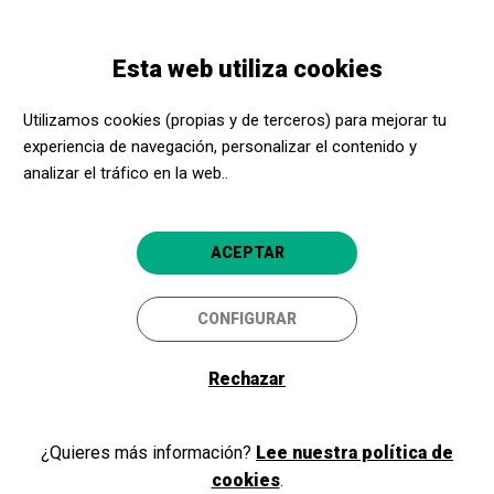
Pasar
Skip
Toggle
al
to
ESPAÑOL
navigation
contenido
main
Esta web utiliza cookies
principal
navigation
Programación
Coneix el Ball de l'Àliga
Utilizamos cookies (propias y de terceros) para mejorar tu
experiencia de navegación, personalizar el contenido y
Coneix el Ball de l'Àliga
analizar el tráfico en la web..
Activitat familiar dins del cicle
Coneix el teu ball!
ACEPTAR
Vilafranca del Penedès
Casa de la Fiesta Mayor
CONFIGURAR
Rechazar
¿Quieres más información?
Lee nuestra política de
cookies
.