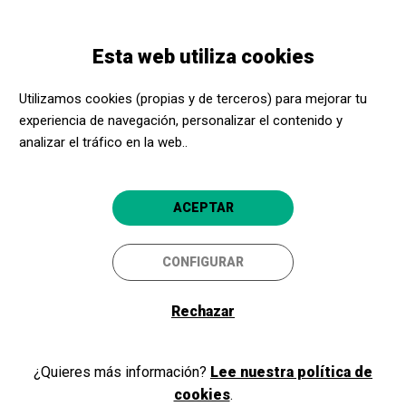
Pasar
Skip
Toggle
al
to
ESPAÑOL
navigation
contenido
main
Esta web utiliza cookies
principal
navigation
Programación
PIGMENTS I TINTS. Obres Progressives de Color Natural
Utilizamos cookies (propias y de terceros) para mejorar tu
experiencia de navegación, personalizar el contenido y
analizar el tráfico en la web..
PIGMENTS I TINTS. Obres
Progressives de Color Natural
ACEPTAR
Manacor
Museu d'Història de Manacor
5
CONFIGURAR
Rechazar
¿Quieres más información?
Lee nuestra política de
cookies
.