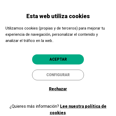
Pasar
Skip
Toggle
al
to
ESPAÑOL
navigation
contenido
main
Esta web utiliza cookies
principal
navigation
Programación
Visita lliure Espai Cràter
Utilizamos cookies (propias y de terceros) para mejorar tu
experiencia de navegación, personalizar el contenido y
Visita lliure Espai Cràter
analizar el tráfico en la web..
Olot
Espai Cràter
5
ACEPTAR
CONFIGURAR
Rechazar
¿Quieres más información?
Lee nuestra política de
cookies
.