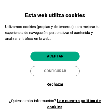
Pasar
Skip
Toggle
al
to
ESPAÑOL
navigation
contenido
main
Esta web utiliza cookies
principal
navigation
Programación
Creació Comunitària Sent la Camerata XXI
Utilizamos cookies (propias y de terceros) para mejorar tu
experiencia de navegación, personalizar el contenido y
Creació Comunitària Sent la
analizar el tráfico en la web..
Camerata XXI
Reus
Teatre Bartrina
ACEPTAR
CONFIGURAR
Rechazar
¿Quieres más información?
Lee nuestra política de
cookies
.