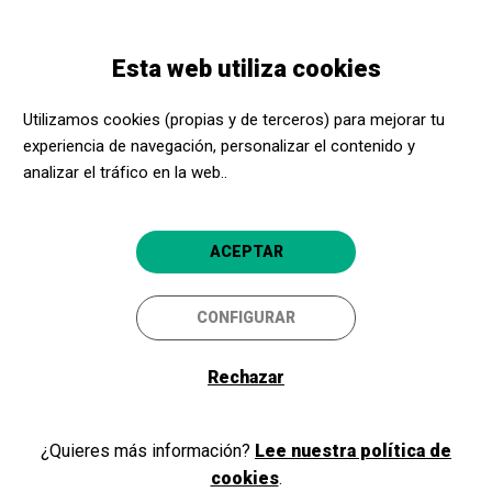
Pasar
Skip
Toggle
al
to
ESPAÑOL
navigation
contenido
main
Esta web utiliza cookies
principal
navigation
Programación
SENSE LLUNA
Utilizamos cookies (propias y de terceros) para mejorar tu
experiencia de navegación, personalizar el contenido y
SENSE LLUNA
analizar el tráfico en la web..
Cia. samfaina de colors
Reus
Teatre Bartrina
ACEPTAR
3
CONFIGURAR
Rechazar
¿Quieres más información?
Lee nuestra política de
cookies
.