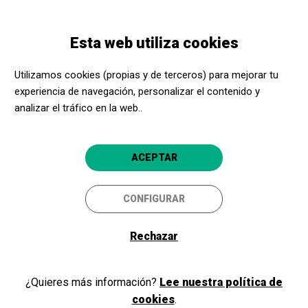
Pasar
Skip
Toggle
al
to
ESPAÑOL
navigation
contenido
main
Esta web utiliza cookies
principal
navigation
Programación
Nadine Sierra i Pretty Yende
Utilizamos cookies (propias y de terceros) para mejorar tu
experiencia de navegación, personalizar el contenido y
Nadine Sierra i Pretty Yende
analizar el tráfico en la web..
Barcelona
Gran Teatre del Liceu
5
ACEPTAR
06/04/2025
Domingo
CONFIGURAR
HORARIO
SESIONES
tarde
Rechazar
DURACIÓN:
1 h 40 min
IDIOMAS:
¿Quieres más información?
Lee nuestra política de
Otros
cookies
.