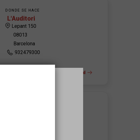
DONDE SE HACE
L'Auditori
Lepant 150
08013
Barcelona
932479300
+ info del espacio y la accesibilidad
CONTACTO DEL ORGANIZADOR
L'Auditori
Taquilles Auditori
taquilles@auditori.cat