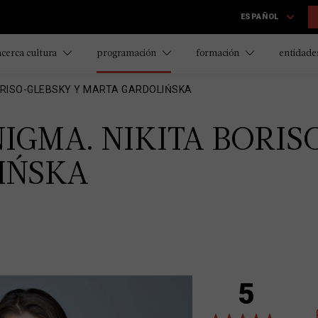
ESPAÑOL
acerca cultura
programación
formación
entidades
BORISO-GLEBSKY Y MARTA GARDOLIŃSKA
IGMA. NIKITA BORIS
IŃSKA
5