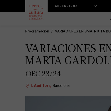
Pasar
Skip
al
to
contenido
main
principal
navigation
Programación
VARIACIONES ENIGMA. NIKITA 
VARIACIONES EN
MARTA GARDOL
OBC 23/24
L'Auditori
Barcelona