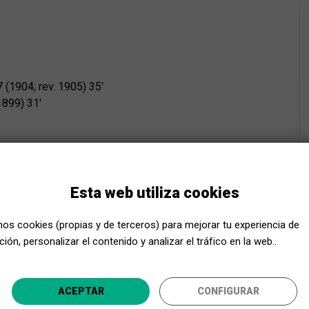
7 (1904; rev. 1905) 35′
1899) 31′
ataluña (OBC)
Esta web utiliza cookies
mos cookies (propias y de terceros) para mejorar tu experiencia de
de
Null
, de la ucraniana Victoria Poleva, un potente retrato
licos
ión, personalizar el contenido y analizar el tráfico en la web..
nista.
lín de Jean Sibelius. Pese a ser un símbolo nacional en
Acerca Cultura, ¡aún más cerca!
o internacional con la presentación de este concierto en
ACEPTAR
CONFIGURAR
, y el estreno, en Helsinki, fue un fracaso debido a la