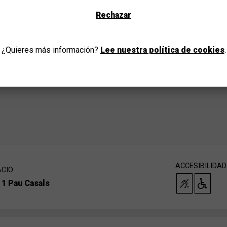
Selecciona tu provincia y disfruta de la cultura para todo
echa de entrega. Sin embargo, finalmente, la obra y su
Rechazar
e las fronteras de su país.
as y, al mismo tiempo, más misteriosas de Edward Elgar,
IR
riginal que –en palabras del compositor, nunca suena– la
¿Quieres más información?
Lee nuestra política de cookies
.
a una de ellas dedicada a un amigo al que inicialmente
ACCESIBILIDAD
ACIO
 1 Pau Casals