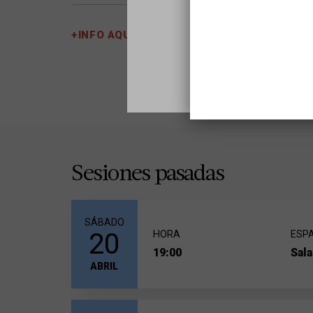
notable dificultad de la pieza y al retraso en la f
compositor gozaron del éxito y la fama más allá d
+INFO AQUÍ
Cierra el concierto una de las obras más conocid
sus
Variaciones Enigma
. Partiendo de un tema o
obra modela una serie de catorce variaciones, cad
tampoco identificó.
Sesiones pasadas
SÁBADO
20
HORA
ESP
19:00
Sala
ABRIL