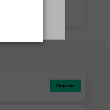
s
932479300
Horarios asesoramiento:
de 8.30h a 14.30h
Reservar