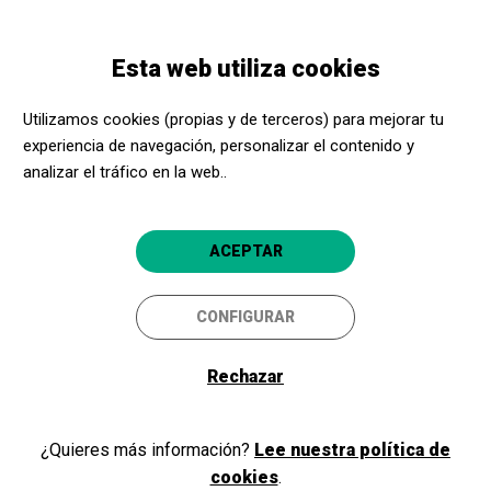
Pasar
Skip
Toggle
al
to
ESPAÑOL
navigation
contenido
main
Esta web utiliza cookies
principal
navigation
Programación
Daily beauty stories, Maria Alipieva
Utilizamos cookies (propias y de terceros) para mejorar tu
experiencia de navegación, personalizar el contenido y
Daily beauty stories, Maria
analizar el tráfico en la web..
Alipieva
Guanyadora de la XII Biennal
ACEPTAR
Internacional de Ceràmica del
Vendrell
CONFIGURAR
El Vendrell
Sala Portal del Pardo
Rechazar
¿Quieres más información?
Lee nuestra política de
cookies
.