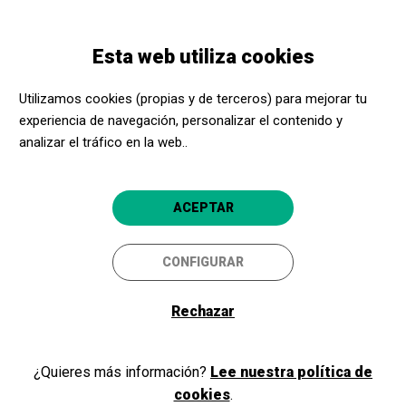
Pasar
Skip
Toggle
al
to
ESPAÑOL
navigation
contenido
main
Esta web utiliza cookies
principal
navigation
Programación
QUANT TEMPS EM QUEDA?
Utilizamos cookies (propias y de terceros) para mejorar tu
experiencia de navegación, personalizar el contenido y
QUANT TEMPS EM QUEDA?
analizar el tráfico en la web..
Barcelona
Teatre Goya
4.7
ACEPTAR
CONFIGURAR
Rechazar
¿Quieres más información?
Lee nuestra política de
cookies
.