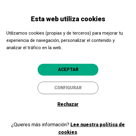
Pasar
Skip
Toggle
al
to
ESPAÑOL
navigation
contenido
main
Esta web utiliza cookies
principal
navigation
Programación
Suret i Sellen
Utilizamos cookies (propias y de terceros) para mejorar tu
experiencia de navegación, personalizar el contenido y
Suret i Sellen
analizar el tráfico en la web..
66 Butaques
Figueres
La Cate
ACEPTAR
CONFIGURAR
20/01/2023
Viernes
Rechazar
HORARIO
SESIONES
noche
DURACIÓN:
¿Quieres más información?
Lee nuestra política de
60 min
cookies
.
IDIOMAS: