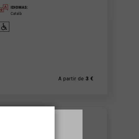
IDIOMAS:
Català
A partir de
3 €
DONDE SE HACE
Auditori Municipal de
Vilafranca de Penedès