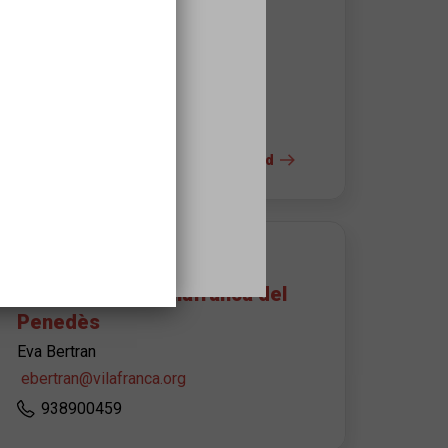
Av. Catalunya, 15
8720
Vilafranca del Penedès
938175329
s
+ info del espacio y la accesibilidad
CONTACTO DEL ORGANIZADOR
Ajuntament de Vilafranca del
Penedès
Eva Bertran
ebertran@vilafranca.org
938900459