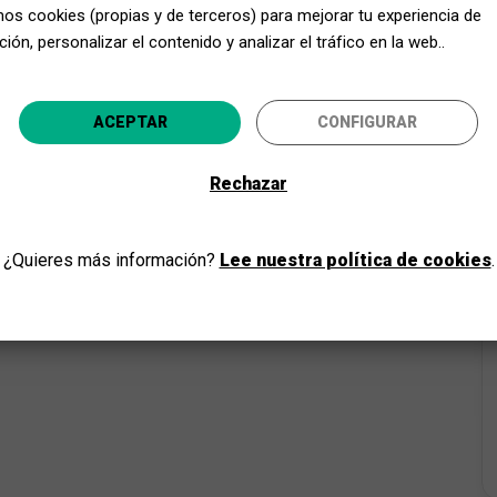
mos cookies (propias y de terceros) para mejorar tu experiencia de
segura
Adultos
ión, personalizar el contenido y analizar el tráfico en la web..
Acerca Cultura, ¡aún más cerca!
ACEPTAR
CONFIGURAR
Selecciona tu provincia y disfruta de la cultura para todo
Rechazar
IR
¿Quieres más información?
Lee nuestra política de cookies
.