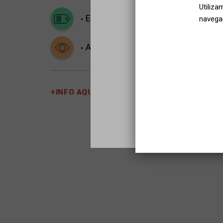
Utiliza
Emociones fuertes
Una apuesta 
navegac
Ambiente oscuro
+INFO AQUÍ