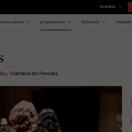
ESPAÑOL
acerca cultura
programación
formación
entidades
s
dès
Vilafranca del Penedès