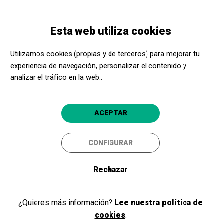
Pasar
Skip
Toggle
al
to
ESPAÑOL
navigation
contenido
main
Esta web utiliza cookies
principal
navigation
Programación
III Cicle de Cambra SimfoVents Palma. Quartet de vent
Utilizamos cookies (propias y de terceros) para mejorar tu
SimfoVents: “Integral de les sonates de Rossini II“
experiencia de navegación, personalizar el contenido y
analizar el tráfico en la web..
III Cicle de Cambra
SimfoVents Palma. Quartet
ACEPTAR
de vent SimfoVents: “Integral
de les sonates de Rossini II“
CONFIGURAR
Música a la Cambra - PalmaClàssica
Rechazar
Palma
Can Balaguer - Palma Cultura
¿Quieres más información?
Lee nuestra política de
cookies
.