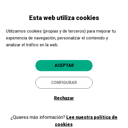
Pasar
Skip
Toggle
al
to
ESPAÑOL
navigation
contenido
main
Esta web utiliza cookies
principal
navigation
Programación
WE GOT YOUR BACK
Utilizamos cookies (propias y de terceros) para mejorar tu
experiencia de navegación, personalizar el contenido y
WE GOT YOUR BACK
analizar el tráfico en la web..
The Sey Sisters
Vilanova i la
Auditori Eduard Toldrà Vilanova i la
ACEPTAR
Geltrú
Geltrú
CONFIGURAR
Rechazar
¿Quieres más información?
Lee nuestra política de
cookies
.