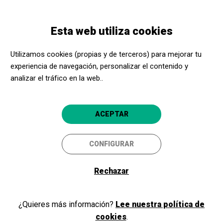
Pasar
Skip
Toggle
al
to
ESPAÑOL
navigation
contenido
main
Esta web utiliza cookies
principal
navigation
Programación
Visitas comentadas al Palacio de Perales (sede Filmoteca
Utilizamos cookies (propias y de terceros) para mejorar tu
Española)
experiencia de navegación, personalizar el contenido y
analizar el tráfico en la web..
Visitas comentadas al Palacio
de Perales (sede Filmoteca
ACEPTAR
Española)
CONFIGURAR
Madrid capital
Filmoteca Española
Rechazar
5
¿Quieres más información?
Lee nuestra política de
cookies
.