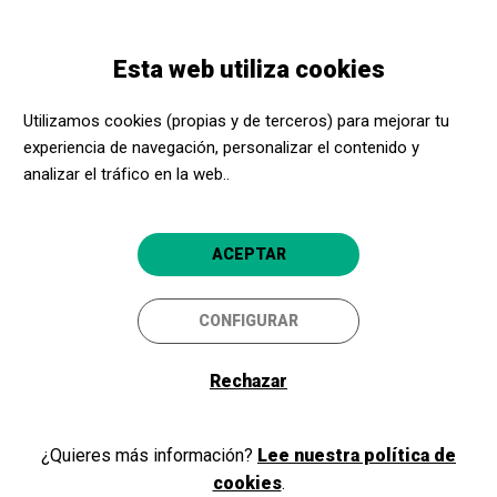
Pasar
Skip
Toggle
al
to
ESPAÑOL
navigation
contenido
main
Esta web utiliza cookies
principal
navigation
Programación
Visita libre a la Fundación Joan Miró
Utilizamos cookies (propias y de terceros) para mejorar tu
experiencia de navegación, personalizar el contenido y
Visita libre a la Fundación
analizar el tráfico en la web..
Joan Miró
Visita libre
ACEPTAR
Barcelona
Fundació Joan Miró
CONFIGURAR
4.6
Rechazar
¿Quieres más información?
Lee nuestra política de
cookies
.