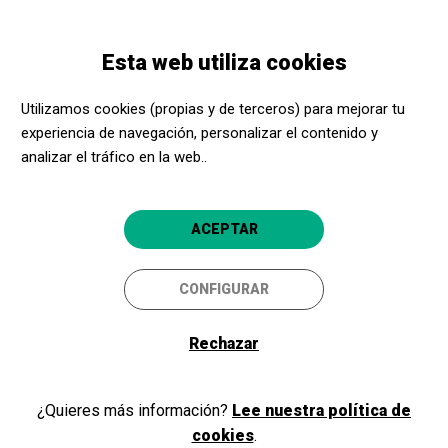
Pasar
Skip
Toggle
al
to
ESPAÑOL
navigation
contenido
main
Esta web utiliza cookies
principal
navigation
Programación
Sopa de pollastre amb ordi
Utilizamos cookies (propias y de terceros) para mejorar tu
experiencia de navegación, personalizar el contenido y
Sopa de pollastre amb ordi
analizar el tráfico en la web..
Teatre
Figueres
La Cate
ACEPTAR
CONFIGURAR
Rechazar
¿Quieres más información?
Lee nuestra política de
cookies
.