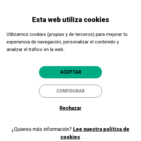
Pasar
Skip
Toggle
al
to
ESPAÑOL
navigation
contenido
main
Esta web utiliza cookies
principal
navigation
Programación
Somos naturaleza. Una experiencia audiovisual inmersiva
Utilizamos cookies (propias y de terceros) para mejorar tu
experiencia de navegación, personalizar el contenido y
analizar el tráfico en la web..
Somos naturaleza. Una
experiencia audiovisual
ACEPTAR
inmersiva
Madrid capital
CaixaForum Madrid
CONFIGURAR
5
Rechazar
¿Quieres más información?
Lee nuestra política de
cookies
.