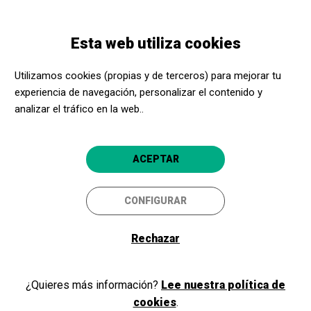
Pasar
Skip
Toggle
al
to
ESPAÑOL
navigation
contenido
main
Esta web utiliza cookies
principal
navigation
Programación
Prélude. Antonio Galera, piano
Utilizamos cookies (propias y de terceros) para mejorar tu
experiencia de navegación, personalizar el contenido y
Prélude. Antonio Galera,
analizar el tráfico en la web..
piano
Música a la Cambra - PalmaClàssica
ACEPTAR
Palma
Can Balaguer - Palma Cultura
CONFIGURAR
5
Rechazar
¿Quieres más información?
Lee nuestra política de
cookies
.