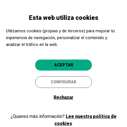
Pasar
Skip
Toggle
al
to
ESPAÑOL
navigation
contenido
main
Esta web utiliza cookies
principal
navigation
Programación
Un plato no es un plato
Utilizamos cookies (propias y de terceros) para mejorar tu
experiencia de navegación, personalizar el contenido y
Un plato no es un plato
analizar el tráfico en la web..
Los objetos cotidianos se convierten
en obras de arte.
ACEPTAR
Barcelona
Museu Picasso
CONFIGURAR
4.5
Rechazar
¿Quieres más información?
Lee nuestra política de
cookies
.