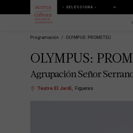
Pasar
Skip
al
to
contenido
main
principal
navigation
Programación
OLYMPUS: PROMETEU
OLYMPUS: PRO
Agrupación Señor Serran
Teatre El Jardí
Figueres