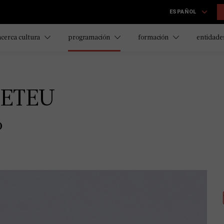
ESPAÑOL
acerca cultura
programación
formación
entidades
METEU
o