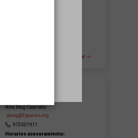
Teatre El Jardí
Plaça Josep Pla
17600
Figueres
972501911
s
+ info del espacio y la accesibilidad
CONTACTO DEL ORGANIZADOR
Ajuntament de Figueres
Aina Baig Caamaño
abaig@figueres.org
972501911
Horarios asesoramiento: