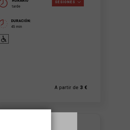
HORARIO
SESIONES
tarde
DURACIÓN:
45 min
A partir de
3 €
DONDE SE HACE