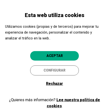
Pasar
Skip
Toggle
al
to
ESPAÑOL
navigation
contenido
main
Esta web utiliza cookies
principal
navigation
Programación
Núvols, estels i contes del cel
Utilizamos cookies (propias y de terceros) para mejorar tu
experiencia de navegación, personalizar el contenido y
Núvols, estels i contes del cel
analizar el tráfico en la web..
Titelles
Figueres
La Cate
ACEPTAR
CONFIGURAR
Rechazar
¿Quieres más información?
Lee nuestra política de
cookies
.