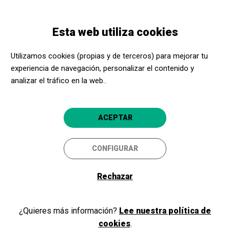
Pasar
Skip
Toggle
al
to
ESPAÑOL
navigation
contenido
main
Esta web utiliza cookies
principal
navigation
Programación
Misterios del Fuerte de Guadalupe. Visita guiada
Utilizamos cookies (propias y de terceros) para mejorar tu
experiencia de navegación, personalizar el contenido y
analizar el tráfico en la web..
Misterios del Fuerte de
Guadalupe. Visita guiada
ACEPTAR
Hondarribia
Hondarribia
CONFIGURAR
Rechazar
¿Quieres más información?
Lee nuestra política de
cookies
.