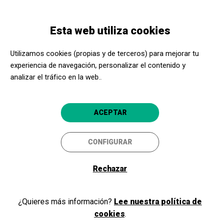
Pasar
Skip
Toggle
al
to
ESPAÑOL
navigation
contenido
main
Esta web utiliza cookies
principal
navigation
Programación
Maria i Elena
Utilizamos cookies (propias y de terceros) para mejorar tu
experiencia de navegación, personalizar el contenido y
Maria i Elena
analizar el tráfico en la web..
Teatre
Figueres
La Cate
ACEPTAR
CONFIGURAR
Rechazar
¿Quieres más información?
Lee nuestra política de
cookies
.