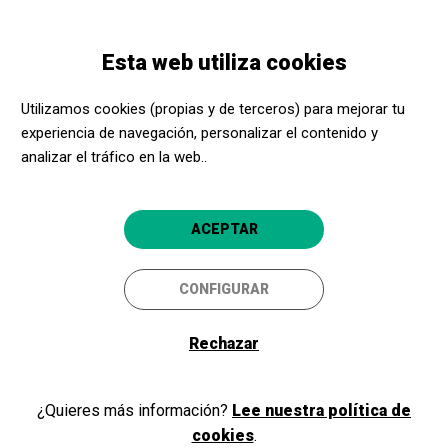
Pasar
Skip
Toggle
al
to
ESPAÑOL
navigation
contenido
main
Esta web utiliza cookies
principal
navigation
Programación
Gula / Gola
Utilizamos cookies (propias y de terceros) para mejorar tu
experiencia de navegación, personalizar el contenido y
Gula / Gola
analizar el tráfico en la web..
Madrid
Centro Dramático Nacional. Teatro Valle-
capital
Inclán
ACEPTAR
5
CONFIGURAR
Rechazar
¿Quieres más información?
Lee nuestra política de
cookies
.