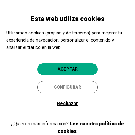
Pasar
Skip
Toggle
al
to
ESPAÑOL
navigation
contenido
main
Esta web utiliza cookies
principal
navigation
Programación
Elles
Utilizamos cookies (propias y de terceros) para mejorar tu
experiencia de navegación, personalizar el contenido y
Elles
analizar el tráfico en la web..
Teatre
Figueres
La Cate
ACEPTAR
5
CONFIGURAR
Rechazar
¿Quieres más información?
Lee nuestra política de
cookies
.