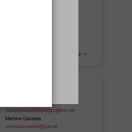
Castell de Montjuïc
Ctra. de Montjuïc, 66
08038
Barcelona
932564440 - 932564445
+ info del espacio y la accesibilidad
s
CONTACTO DEL ORGANIZADOR
Castell de Montjuïc
Reserves Castell de Montjuïc
reservescastellmontjuic@bcn.cat
Mariona Quesada
mediaciocastell@bcn.cat