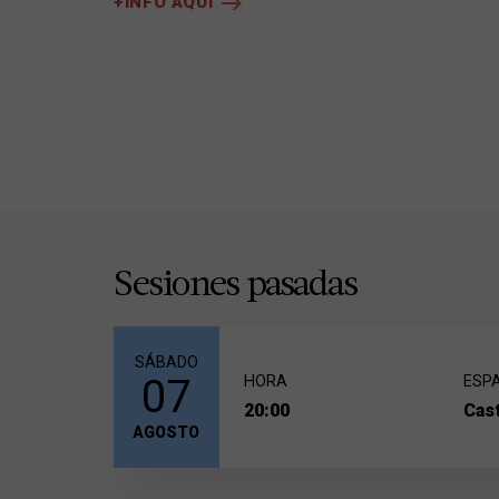
+INFO AQUÍ
Sesiones pasadas
SÁBADO
07
HORA
ESP
20:00
Cast
AGOSTO