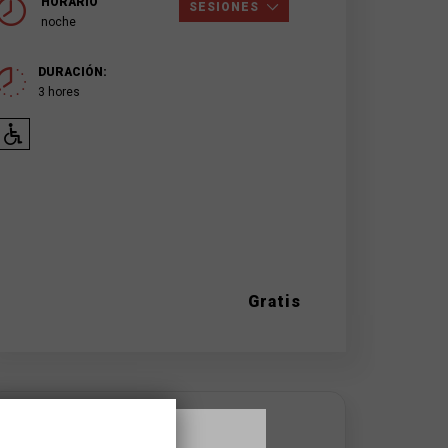
HORARIO
SESIONES
noche
DURACIÓN:
3 hores
Gratis
DONDE SE HACE