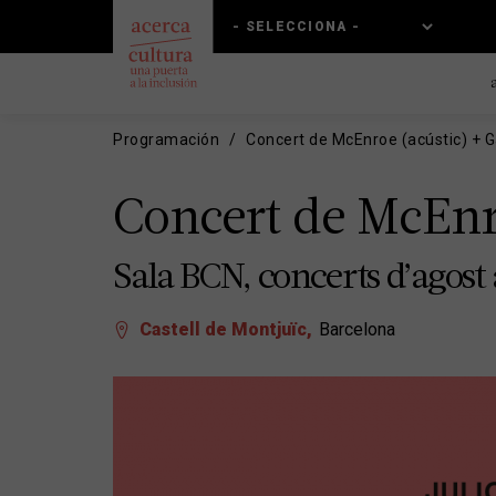
Pasar
Skip
al
to
contenido
main
principal
navigation
Programación
Concert de McEnroe (acústic) + G
Concert de McEnro
Sala BCN, concerts d’agost 
Castell de Montjuïc
Barcelona