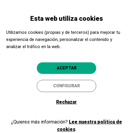
Pasar
Skip
Toggle
al
to
ESPAÑOL
navigation
contenido
main
Esta web utiliza cookies
principal
navigation
Programación
Concert de Joan Colomo la Radiofórmula + Buffetlibre
Utilizamos cookies (propias y de terceros) para mejorar tu
experiencia de navegación, personalizar el contenido y
analizar el tráfico en la web..
Concert de Joan Colomo la
Radiofórmula + Buffetlibre
ACEPTAR
Sala BCN, concerts d’agost al Castell
Barcelona
Castell de Montjuïc
CONFIGURAR
Rechazar
¿Quieres más información?
Lee nuestra política de
cookies
.