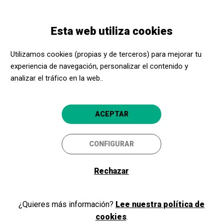
Pasar
Skip
Toggle
al
to
ESPAÑOL
navigation
contenido
main
Esta web utiliza cookies
principal
navigation
Programación
Concert d'Ikram Bouloum+ Judder+ Mbodj
Utilizamos cookies (propias y de terceros) para mejorar tu
experiencia de navegación, personalizar el contenido y
Concert d'Ikram Bouloum+
analizar el tráfico en la web..
Judder+ Mbodj
Sala BCN, concerts d’agost al Castell
ACEPTAR
Barcelona
Castell de Montjuïc
CONFIGURAR
Rechazar
¿Quieres más información?
Lee nuestra política de
cookies
.