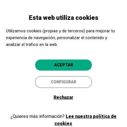
Pasar
Skip
Toggle
al
to
ESPAÑOL
navigation
contenido
main
Esta web utiliza cookies
principal
navigation
Programación
Cinema a la fresca: La favorita
Utilizamos cookies (propias y de terceros) para mejorar tu
experiencia de navegación, personalizar el contenido y
Cinema a la fresca: La
analizar el tráfico en la web..
favorita
Amb concert previ de MAGALÍ
ACEPTAR
DATZIRA & MARC MARTÍN TRIO
CONFIGURAR
Barcelona
Sala Montjuïc (Fossat de Santa Eulàlia)
Rechazar
¿Quieres más información?
Lee nuestra política de
cookies
.