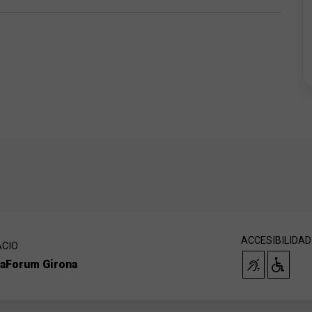
 Lupa Sónica".
ACCESIBILIDAD
ACIO
xaForum Girona