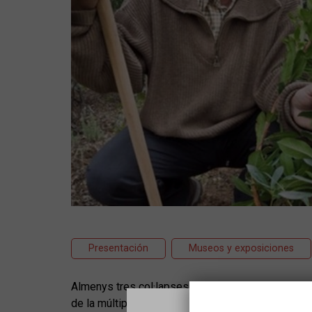
Presentación
Museos y exposiciones
Almenys tres col·lapses estan traient el cap a tots
de la múltiple pèrdua de vida. Minves de fins al 