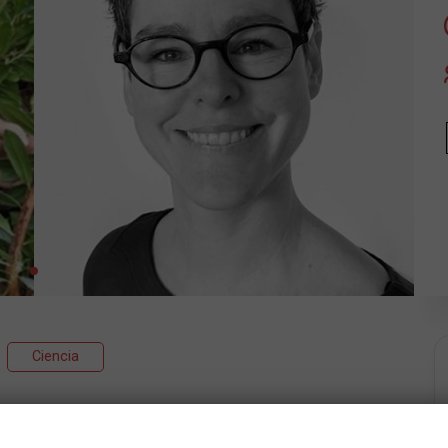
Ciencia
 els horitzons. El més avançat no és el climàtic, sinó el
70 % en les poblacions. Extincions mil vegades més