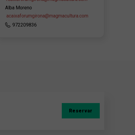
Alba Moreno
acaixaforumgirona@magmacultura.com
972209836
Reservar