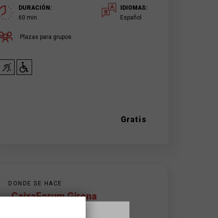
DURACIÓN:
IDIOMAS:
60 min
Español
Plazas para grupos
Gratis
DONDE SE HACE
CaixaForum Girona
Carrer dels Ciutadans, 19