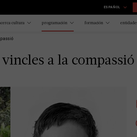
ESPAÑOL
acerca cultura
programación
formación
entidades
mpassió
 vincles a la compassió