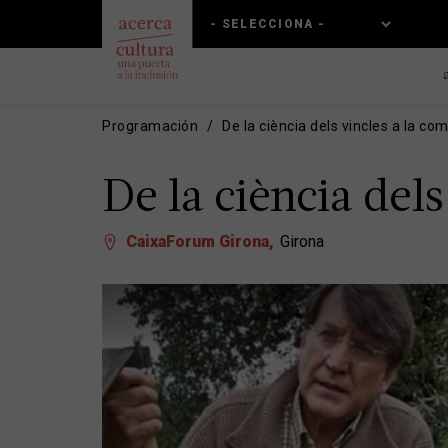
Pasar
Skip
al
to
contenido
main
principal
navigation
Programación
De la ciència dels vincles a la co
De la ciència dels
CaixaForum Girona
Girona