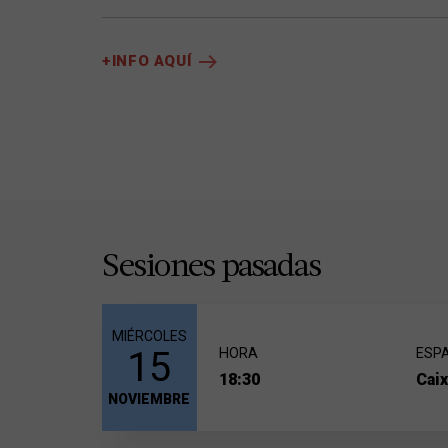
@guisantepensante i cocreadora del
podcast
"La
+INFO AQUÍ
Sesiones pasadas
MIÉRCOLES
15
HORA
ESP
18:30
Cai
NOVIEMBRE