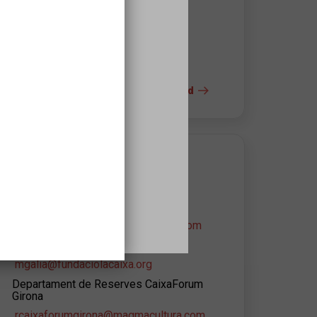
17004
Girona
972483978
+ info del espacio y la accesibilidad
s
CONTACTO DEL ORGANIZADOR
CaixaForum Girona
Vlad Porojan
caixaforumgirona@magmacultura.com
Mireia Galià
mgalia@fundaciolacaixa.org
Departament de Reserves CaixaForum
Girona
rcaixaforumgirona@magmacultura.com