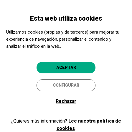
Pasar
Skip
Toggle
al
to
ESPAÑOL
navigation
contenido
main
Esta web utiliza cookies
principal
navigation
Programación
Brodas Bros
Utilizamos cookies (propias y de terceros) para mejorar tu
experiencia de navegación, personalizar el contenido y
Brodas Bros
analizar el tráfico en la web..
Around the world
Terrassa
Factoria Cultural de Terrassa
ACEPTAR
CONFIGURAR
Rechazar
¿Quieres más información?
Lee nuestra política de
cookies
.