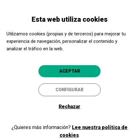
Pasar
Skip
Toggle
al
to
ESPAÑOL
navigation
contenido
main
Esta web utiliza cookies
principal
navigation
Promotores culturales
Las Naves
Utilizamos cookies (propias y de terceros) para mejorar tu
Las Naves
experiencia de navegación, personalizar el contenido y
analizar el tráfico en la web..
Madrid capital (Madrid)
ACEPTAR
CONFIGURAR
Rechazar
¿Quieres más información?
Lee nuestra política de
cookies
.