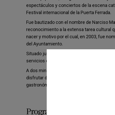
espectáculos y conciertos de la escena catal
Festival internacional de la Puerta Ferrada.
Fue bautizado con el nombre de Narciso Mas
reconocimiento a la extensa tarea cultural q
nacer y motivo por el cual, en 2003, fue nom
del Ayuntamiento.
Situado justo junto al Monasterio de Sant F
servicios de Turismo, Cultura, Museo de la
A dos minutos del paseo del mar y del Ayun
disfrutar de Sant Feliu de Guíxols y combinar
gastronómica y de ocio que ofrece la ciudad
Programación del equipa