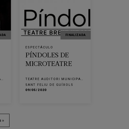
ADA
FINALIZADA
ESPECTÁCULO
PÍNDOLES DE
MICROTEATRE
AL
TEATRE AUDITORI MUNICIPAL
NARCÍS MASFERRER
SANT FELIU DE GUÍXOLS
09/05/2020
m »