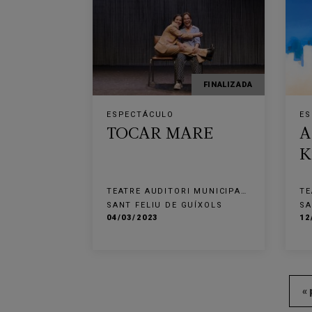
FINALIZADA
ESPECTÁCULO
ES
TOCAR MARE
A
K
TEATRE AUDITORI MUNICIPAL
TE
NARCÍS MASFERRER
NA
SANT FELIU DE GUÍXOLS
SA
04/03/2023
12
«