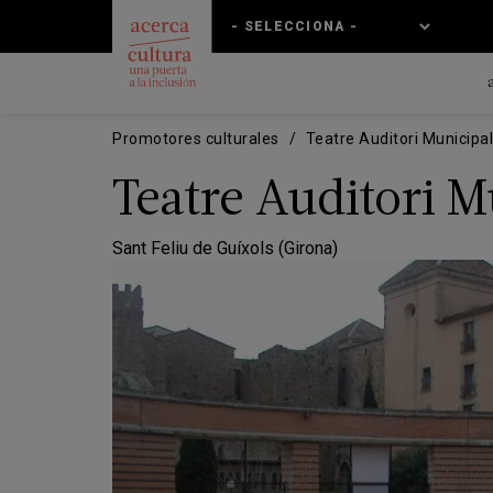
Pasar
Skip
al
to
contenido
main
principal
navigation
Promotores culturales
Teatre Auditori Municipa
Teatre Auditori M
Sant Feliu de Guíxols (Girona)