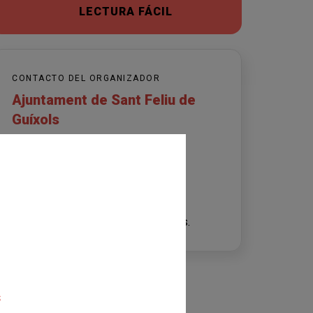
LECTURA FÁCIL
CONTACTO DEL ORGANIZADOR
Ajuntament de Sant Feliu de
Guíxols
Cultura Sant Feliu de Guíxols
cultura@guixols.cat
972327361
Horarios asesoramiento:
De 10h A 12h de dilluns a divendres.
s