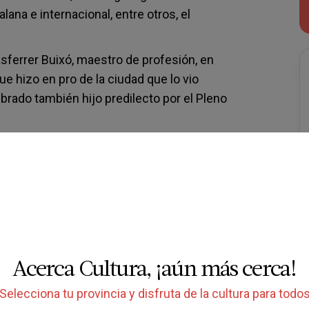
ana e internacional, entre otros, el
ferrer Buixó, maestro de profesión, en
ue hizo en pro de la ciudad que lo vio
brado también hijo predilecto por el Pleno
eliu de Guíxols que actualmente acoge los
 Ciudad y el Espacio Carmen Thyssen.
tamiento, es la excusa perfecta para
 la cultura con la gran oferta
.
Acerca Cultura, ¡aún más cerca!
Selecciona tu provincia y disfruta de la cultura para todo
miento