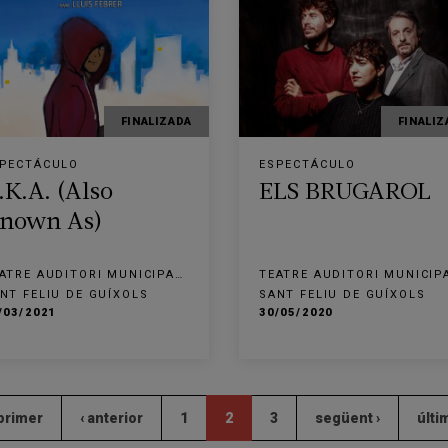
FINALIZADA
FINALIZ
PECTÁCULO
ESPECTÁCULO
.K.A. (Also
ELS BRUGAROL
nown As)
ATRE AUDITORI MUNICIPAL
TEATRE AUDITORI MUNICIP
RCÍS MASFERRER
NARCÍS MASFERRER
NT FELIU DE GUÍXOLS
SANT FELIU DE GUÍXOLS
/03/2021
30/05/2020
 primer
‹ anterior
1
2
3
següent ›
últi