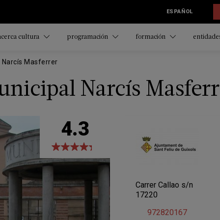
ESPAÑOL
acerca cultura
programación
formación
entidades
l Narcís Masferrer
unicipal Narcís Masferr
4.3
Carrer Callao s/n
17220
972820167