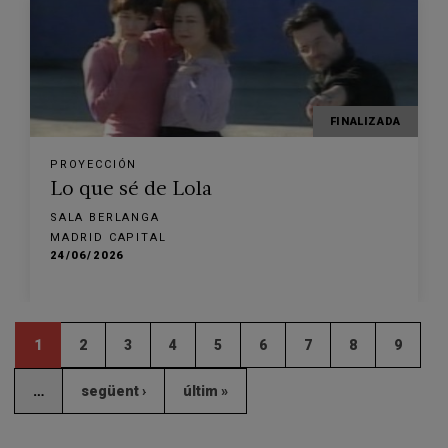
FINALIZADA
PROYECCIÓN
Lo que sé de Lola
SALA BERLANGA
MADRID CAPITAL
24/06/2026
1
2
3
4
5
6
7
8
9
…
següent ›
últim »