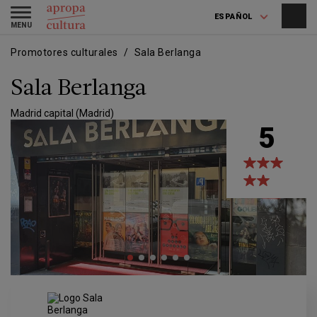
Pasar
Skip
Toggle
al
to
ESPAÑOL
navigation
contenido
main
principal
navigation
Promotores culturales
Sala Berlanga
Sala Berlanga
Madrid capital (Madrid)
5