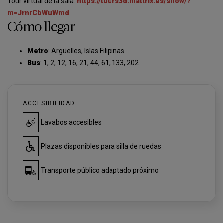
Tour virtual de la sala:
https://tours3d.mattrix.es/show/?
m=JrnrCbWuWmd
Cómo llegar
Metro
: Argüelles, Islas Filipinas
Bus
: 1, 2, 12, 16, 21, 44, 61, 133, 202
ACCESIBILIDAD
Lavabos accesibles
Plazas disponibles para silla de ruedas
Transporte público adaptado próximo