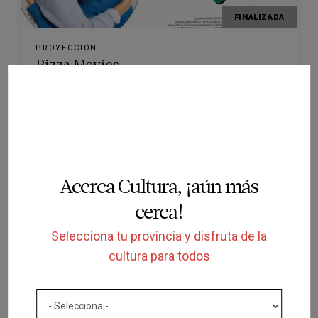
FINALIZADA
PROYECCIÓN
Pizza Movies
SALA BERLANGA
MADRID CAPITAL
22/07/2026
Acerca Cultura, ¡aún más
cerca!
Selecciona tu provincia y disfruta de la
FINALIZADA
cultura para todos
PROYECCIÓN
Yo no moriré de amor