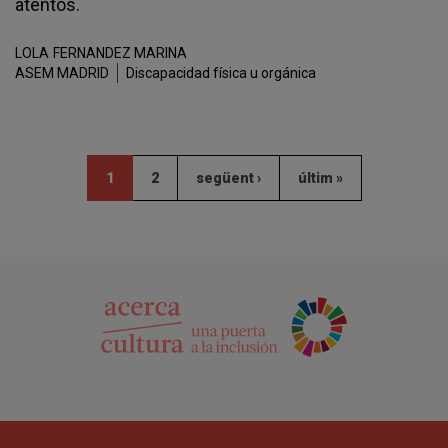
atentos.
LOLA
FERNANDEZ MARINA
ASEM MADRID
Discapacidad física u orgánica
1
2
següent ›
últim »