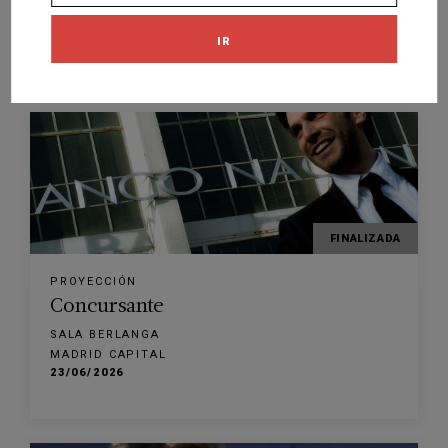
SALA BERLANGA
MADRID CAPITAL
IR
21/07/2026
FINALIZADA
PROYECCIÓN
Concursante
SALA BERLANGA
MADRID CAPITAL
23/06/2026