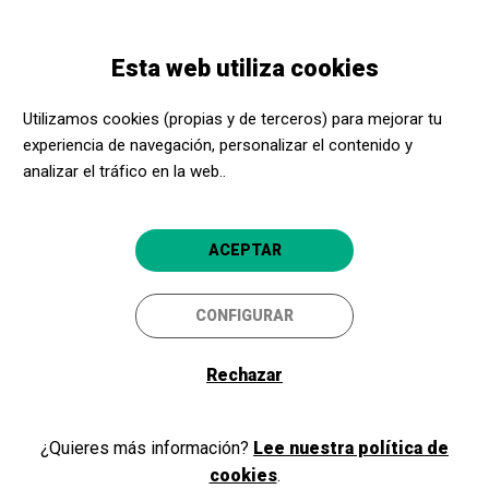
Pasar
Skip
Toggle
al
to
ESPAÑOL
navigation
contenido
main
Esta web utiliza cookies
principal
navigation
Promotores culturales
Refugi 307
Utilizamos cookies (propias y de terceros) para mejorar tu
Refugi 307
experiencia de navegación, personalizar el contenido y
analizar el tráfico en la web..
Barcelona
4.9
ACEPTAR
CONFIGURAR
Rechazar
¿Quieres más información?
Lee nuestra política de
cookies
.
c/ Nou de la Rambla, 175