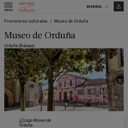
Pasar
Skip
Toggle
al
to
ESPAÑOL
navigation
contenido
main
principal
navigation
Promotores culturales
Museo de Orduña
Museo de Orduña
Orduña (Bizkaia)