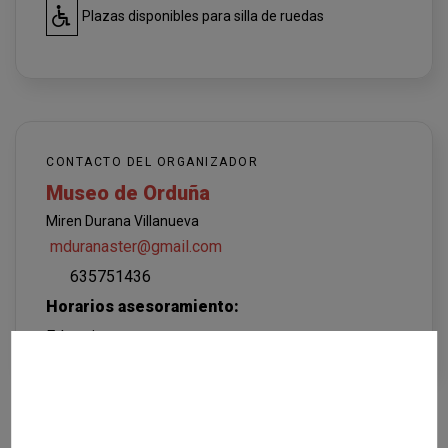
Plazas disponibles para silla de ruedas
CONTACTO DEL ORGANIZADOR
Museo de Orduña
Miren Durana Villanueva
mduranaster@gmail.com
635751436
Horarios asesoramiento:
Edozein momentutan