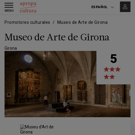
Pasar
Skip
Toggle
al
to
ESPAÑOL
navigation
contenido
main
principal
navigation
Promotores culturales
Museo de Arte de Girona
Museo de Arte de Girona
Girona
5