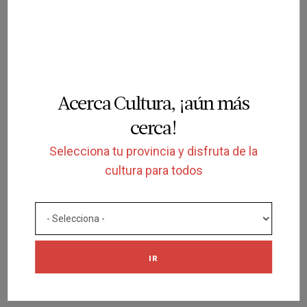
08/06/2026 al 08/06/2027
Acerca Cultura, ¡aún más
cerca!
SOLICITUD
Selecciona tu provincia y disfruta de la
cultura para todos
VISITA + TALLER
Copistes: la màgia dels manuscrits
medievals
MUSEO DE ARTE DE GIRONA
GIRONA
IR
08/06/2026 al 08/06/2027