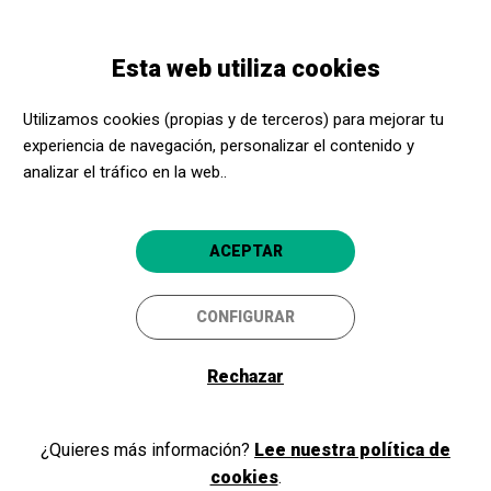
Pasar
Skip
Toggle
al
to
ESPAÑOL
navigation
contenido
main
Esta web utiliza cookies
principal
navigation
Promotores culturales
CosmoCaixa
Utilizamos cookies (propias y de terceros) para mejorar tu
CosmoCaixa
experiencia de navegación, personalizar el contenido y
analizar el tráfico en la web..
Barcelona
4.7
ACEPTAR
CONFIGURAR
Rechazar
¿Quieres más información?
Lee nuestra política de
cookies
.