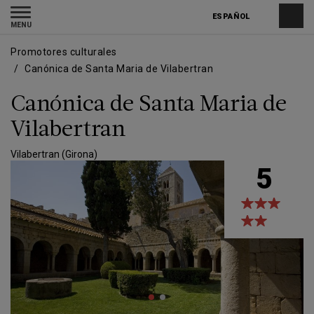
Pasar
Skip
Toggle
al
to
ESPAÑOL
navigation
contenido
main
principal
navigation
Promotores culturales
Canónica de Santa Maria de Vilabertran
Canónica de Santa Maria de
Vilabertran
Vilabertran (Girona)
5