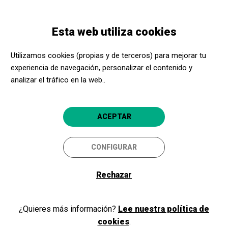
Pasar
Skip
Toggle
al
to
ESPAÑOL
navigation
contenido
main
Esta web utiliza cookies
principal
navigation
Promotores culturales
CaixaForum Palma
Utilizamos cookies (propias y de terceros) para mejorar tu
CaixaForum Palma
experiencia de navegación, personalizar el contenido y
analizar el tráfico en la web..
Palma (Mallorca)
4.9
ACEPTAR
CONFIGURAR
Rechazar
¿Quieres más información?
Lee nuestra política de
cookies
.