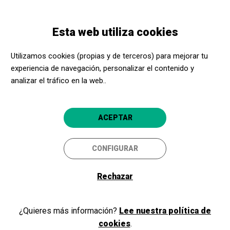
Pasar
Skip
Toggle
al
to
ESPAÑOL
navigation
contenido
main
Esta web utiliza cookies
principal
navigation
Promotores culturales
CaixaForum Palma
Utilizamos cookies (propias y de terceros) para mejorar tu
CaixaForum Palma
experiencia de navegación, personalizar el contenido y
analizar el tráfico en la web..
Palma (Mallorca)
4.9
ACEPTAR
CONFIGURAR
Rechazar
¿Quieres más información?
Lee nuestra política de
cookies
.