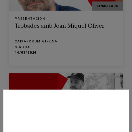
FINALIZADA
PRESENTACIÓN
Trobades amb Joan Miquel Oliver
CAIXAFORUM GIRONA
GIRONA
14/03/2024
FINALIZADA
PRESENTACIÓN
Trobades amb Codea Studio