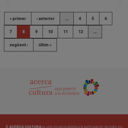
« primer
‹ anterior
…
4
5
6
7
8
9
10
11
12
…
següent ›
últim »
© ACERCA CULTURA
es una iniciativa abierta a la participación de todos los