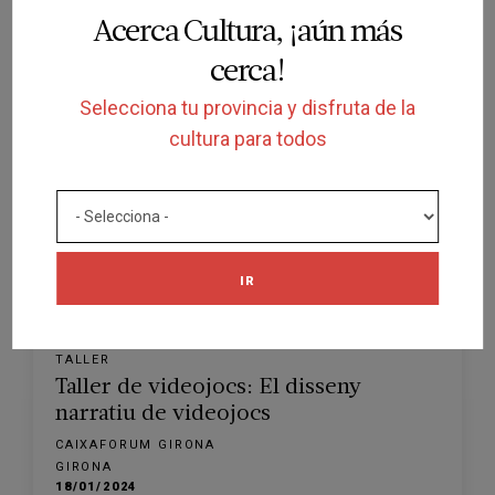
Acerca Cultura, ¡aún más
CAIXAFORUM GIRONA
cerca!
GIRONA
08/02/2024
Selecciona tu provincia y disfruta de la
cultura para todos
IR
FINALIZADA
TALLER
Taller de videojocs: El disseny
narratiu de videojocs
CAIXAFORUM GIRONA
GIRONA
18/01/2024