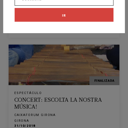
MÚSICA!
CAIXAFORUM GIRONA
IR
GIRONA
24/10/2019
FINALIZADA
ESPECTÁCULO
CONCERT: ESCOLTA LA NOSTRA
MÚSICA!
CAIXAFORUM GIRONA
GIRONA
31/10/2018