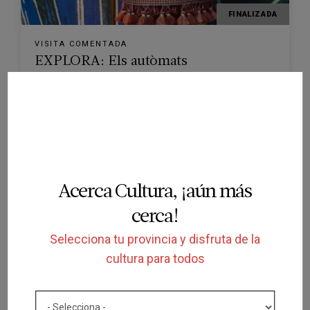
FINALIZADA
VISITA COMENTADA
EXPLORA: Els autòmats
CAIXAFORUM GIRONA
GIRONA
03/01/2020
Acerca Cultura, ¡aún más
cerca!
Selecciona tu provincia y disfruta de la
cultura para todos
FINALIZADA
ESPECTÁCULO
CONCERT: ESCOLTA LA NOSTRA