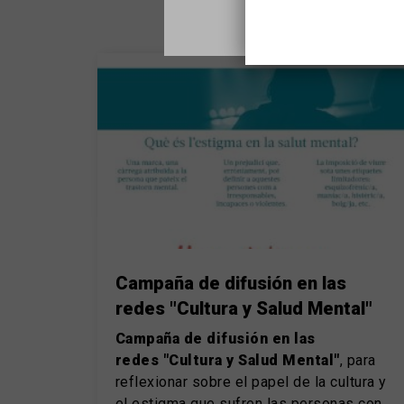
Campaña de difusión en las
redes "Cultura y Salud Mental"
Campaña de difusión en las
redes "Cultura y Salud Mental"
, para
reflexionar sobre el papel de la cultura y
el estigma que sufren las personas con