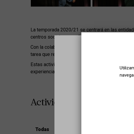
La temporada 2020/21 se centrará en las entidade
centros sociales que afrontan muchos retos para 
Con la colaboración de las entidades sociales y l
tarea que realizan de estas entidades sociales y
Estas actividades se dirigen a profesionales de 
Utiliza
experiencias vinculadas a salud mental y cultura.
navegac
Actividades en tu zona
Todas
Barcelona
Girona
Lle