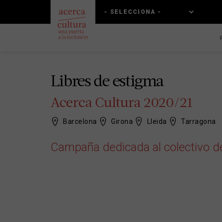
Pasar
Skip
al
to
contenido
main
principal
navigation
Libres de estigma
Acerca Cultura 2020/21
Barcelona
Girona
Lleida
Tarragona
Campaña dedicada al colectivo d