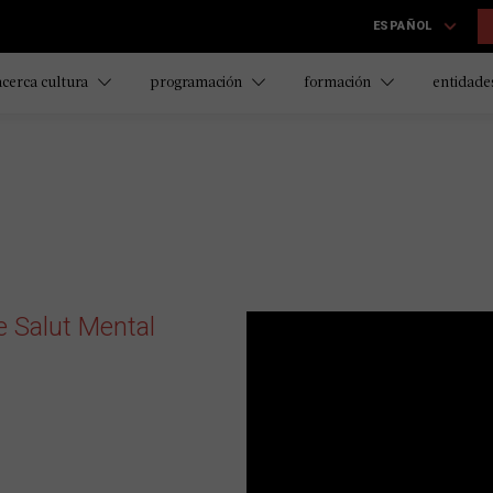
ESPAÑOL
acerca cultura
programación
formación
entidades
e Salut Mental