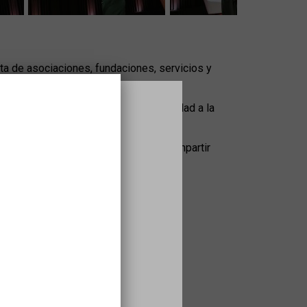
ta de asociaciones, fundaciones, servicios y
imiento mental.
dades con el objetivo de dar visibilidad a la
usiva.
rearemos un grupo de personas para compartir
s