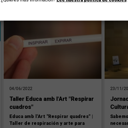
04/06/2022
23/11/2
Taller Educa amb l'Art "Respirar
Jornad
cuadros"
Cultur
Educa amb l'Art "Respirar quadres" |
Sabemos
Taller de respiración y arte para
necesar