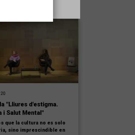
020
a "Lliures d'estigma.
a i Salut Mental"
 que la cultura no es solo
ia, sino imprescindible en