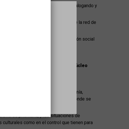
e 4 horas de su tiempo para seguir dialogando y
inking al reto de cómo podemos desde la red de
lnerabilidad.
n discapacidad y en riesgo de exclusión social
a las actividades.
 cultura debe comenzar con el
propio núcleo
s
 experiencia.
a para que puedan circular con autonomía,
orqué ir acompañadas hasta la puerta donde se
a no es prioritaria, y las situaciones de
s culturales como en el control que tienen para