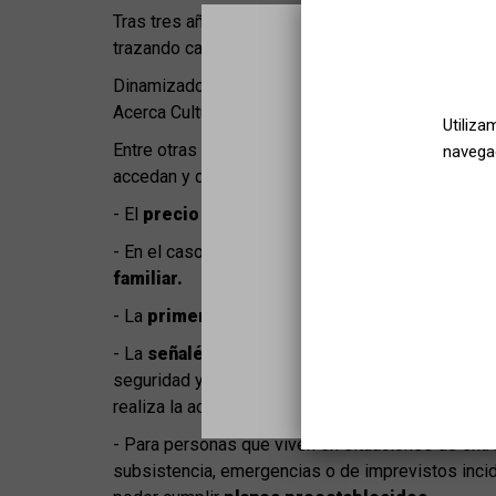
Tras tres años, nos sigue emocionando mucho que
trazando caminos conjuntos para que se garantice
Dinamizado por Germán Gullón, de VALBHY, en es
Acerca Cultura Madrid facilitar la desinstitucional
Utiliza
Entre otras muchas cosas, aprendimos que hay bar
navegac
accedan y disfruten de los espacios y programaci
- El
precio
sigue siendo la mayor barrera económi
- En el caso del trabajo con infancia en situación
familiar.
- La
primera persona
con que se encuentren las
- La
señalética
como todo el personal que se enc
seguridad y dignidad por el espacio (las persona
realiza la actividad).
- Para personas que viven en situaciones de extrem
subsistencia, emergencias o de imprevistos incide