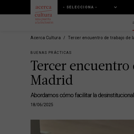
Pasar
Skip
al
to
contenido
main
principal
navigation
Acerca Cultura
Tercer encuentro de trabajo de l
BUENAS PRÁCTICAS
Tercer encuentro 
Madrid
Abordamos cómo facilitar la desinstitucionali
18/06/2025