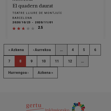
El quadern daurat
TEATRE LLIURE DE MONTJUÏC
BARCELONA
2020/10/23 - 2020/11/01
2.5
« Azkena
‹ Aurrekoa
…
4
5
6
7
8
9
10
11
12
…
Hurrengoa ›
Azkena »