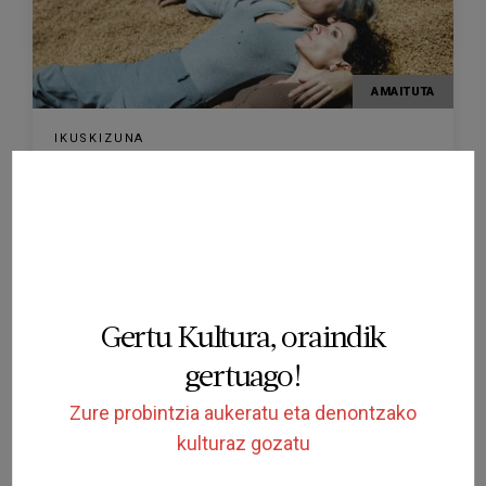
AMAITUTA
IKUSKIZUNA
La nostra parcel·la en streaming
TEATRE LLIURE DE MONTJUÏC
BARCELONA
2020/10/30
Gertu Kultura, oraindik
gertuago!
Zure probintzia aukeratu eta denontzako
kulturaz gozatu
AMAITUTA