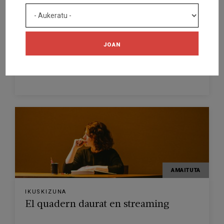
IKUSKIZUNA
Bonus Track en streaming
JOAN
TEATRE LLIURE DE MONTJUÏC
BARCELONA
2020/11/13
AMAITUTA
IKUSKIZUNA
El quadern daurat en streaming